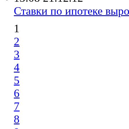
Ставки по ипотеке выр
1
2
3
4
5
6
7
8