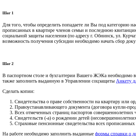
Шаг 1
Для того, чтобы определить попадаете ли Вы под категорию на
прописанных в квартире членов семьи и последнюю квитанцию
социальной защиты населения (по адресу г. Обнинск, ул. Курчат
возможность получения субсидии необходимо начать сбор доку
Шаг 2
В паспортном столе и бухгалтерии Вашего ЖЭКа необходимо вз
также заполнить выданную в Управлении соцзащиты
Анкету д
Сделать копии:
Свидетельства о праве собственности на квартиру или ор
Правоустанавливающего документа (договора купли-прод
Всех отмеченных страниц паспортов совершеннолетних ч
Свидетельств (-а) о рождении детей (несовершеннолетних
Страховые пенсионные свидетельства всех прописанных 
На работе необходимо заполнить выданные
формы справки о д