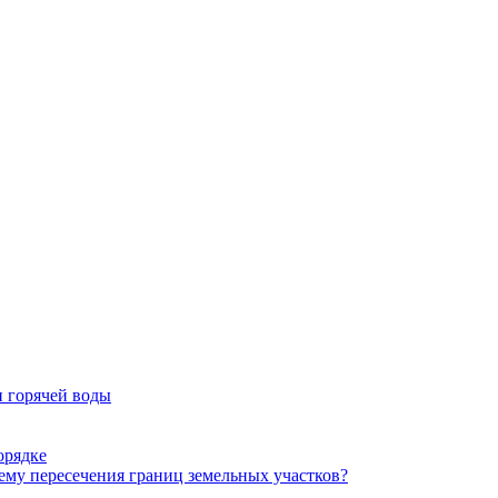
и горячей воды
орядке
лему пересечения границ земельных участков?