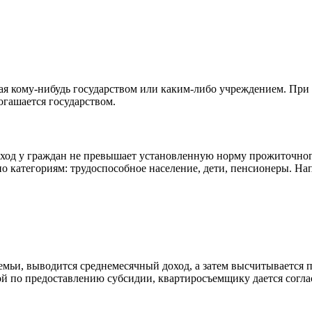
ая кому-нибудь государством или каким-либо учреждением. При
огашается государством.
оход у граждан не превышает установленную норму прожиточног
 категориям: трудоспособное население, дети, пенсионеры. На
семьи, выводится среднемесячный доход, а затем высчитываетс
й по предоставлению субсидии, квартиросъемщику дается согла