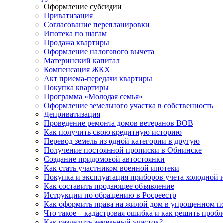
Оформление субсидии
Приватизация
Согласование перепланировки
Ипотека по шагам
Продажа квартиры
Оформление налогового вычета
Материнский капитал
Компенсация ЖКХ
Акт приема-передачи квартиры
Покупка квартиры
Программа «Молодая семья»
Оформление земельного участка в собственность
Деприватизация
Проведение ремонта домов ветеранов ВОВ
Как получить свою кредитную историю
Перевод земель из одной категории в другую
Получение постоянной прописки в Обнинске
Создание придомовой автостоянки
Как стать участником военной ипотеки
Покупка и эксплуатация приборов учета холодной 
Как составить продающее объявление
Иструкции по обращению в Росреестр
Как оформить права на жилой дом в упрощенном п
Что такое – кадастровая ошибка и как решить проб
Как разделить земельный участок?