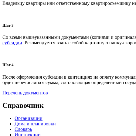
Владельцу квартиры или ответственному квартиросъемщику не
Шаг 3
Со всеми вышеуказанными документами (копиями и оригиналам
субсидии
. Рекомендуется взять с собой картонную папку-ско
Шаг 4
После оформления субсидии в квитанциях на оплату коммуналь
будет перечисляться сумма, составляющая определенный госуд
Перечень документов
Справочник
Организации
Дома и планировки
Словарь
Инструкции