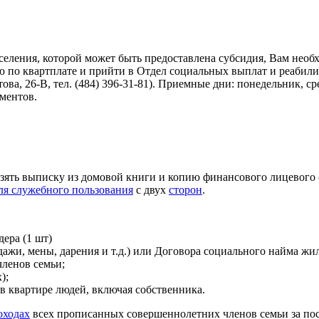
селения, которой может быть предоставлена субсидия, Вам необ
 по квартплате и прийти в Отдел социальных выплат и реабил
ова, 26-В, тел. (484) 396-31-81). Приемные дни: понедельник, ср
ментов.
ять выписку из домовой книги и копию финансового лицевого сч
ля служебного пользования
с двух
сторон
.
дера (1 шт)
ажи, мены, дарения и т.д.) или Договора социального найма жи
ленов семьи;
);
в квартире людей, включая собственника.
оходах
всех прописанных совершеннолетних членов семьи за пос