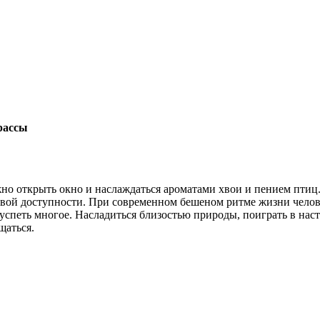
рассы
о открыть окно и наслаждаться ароматами хвои и пением птиц. 
вой доступности. При современном бешеном ритме жизни человек
, успеть многое. Насладиться близостью природы, поиграть в на
щаться.