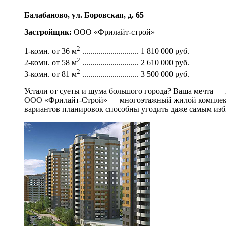
Балабаново, ул. Боровская, д. 65
Застройщик:
ООО «Фрилайт-строй»
2
1-комн. от 36 м
............................ 1 810 000 руб.
2
2-комн. от 58 м
............................ 2 610 000 руб.
2
3-комн. от 81 м
............................ 3 500 000 руб.
Устали от суеты и шума большого города? Ваша мечта —
ООО «Фрилайт-Строй» — многоэтажный жилой комплекс «
вариантов планировок способны угодить даже самым из