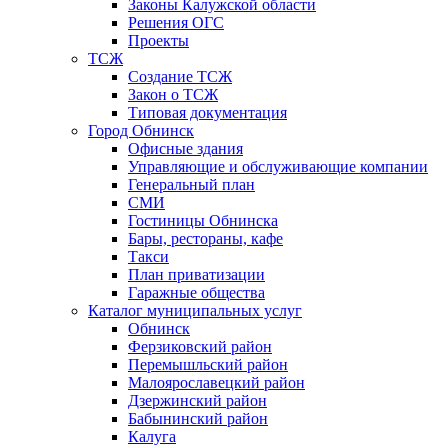
Законы Калужской области
Решения ОГС
Проекты
ТСЖ
Создание ТСЖ
Закон о ТСЖ
Типовая документация
Город Обнинск
Офисные здания
Управляющие и обслуживающие компании
Генеральный план
СМИ
Гостиницы Обнинска
Бары, рестораны, кафе
Такси
План приватизации
Гаражные общества
Каталог муниципальных услуг
Обнинск
Ферзиковский район
Перемышльский район
Малоярославецкий район
Дзержинский район
Бабынинский район
Калуга