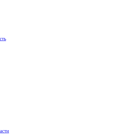
сть
асти