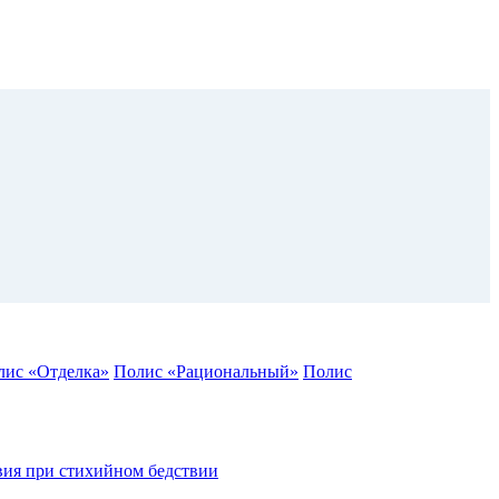
лис «Отделка»
Полис «Рациональный»
Полис
вия при стихийном бедствии