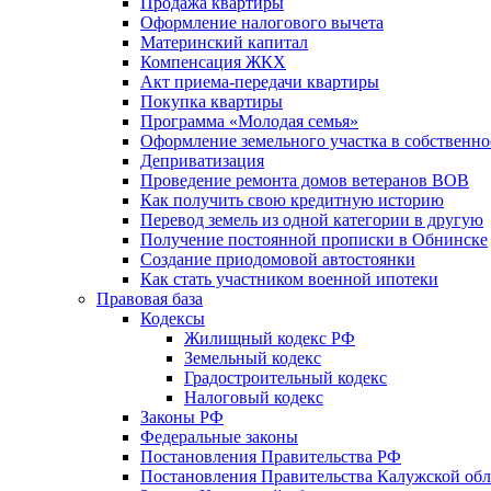
Продажа квартиры
Оформление налогового вычета
Материнский капитал
Компенсация ЖКХ
Акт приема-передачи квартиры
Покупка квартиры
Программа «Молодая семья»
Оформление земельного участка в собственно
Деприватизация
Проведение ремонта домов ветеранов ВОВ
Как получить свою кредитную историю
Перевод земель из одной категории в другую
Получение постоянной прописки в Обнинске
Создание приодомовой автостоянки
Как стать участником военной ипотеки
Правовая база
Кодексы
Жилищный кодекс РФ
Земельный кодекс
Градостроительный кодекс
Налоговый кодекс
Законы РФ
Федеральные законы
Постановления Правительства РФ
Постановления Правительства Калужской обл