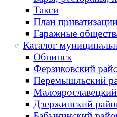
Такси
План приватизаци
Гаражные обществ
Каталог муниципаль
Обнинск
Ферзиковский рай
Перемышльский р
Малоярославецкий
Дзержинский райо
Бабынинский райо