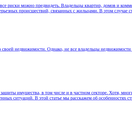
 все риски можно предвидеть. Владельцы квартир, домов и комм
ерьезных происшествий, связанных с жильцами. В этом случае 
о своей недвижимости. Однако, не все владельцы недвижимости 
ащиты имущества, в том числе и в частном секторе. Хотя, мног
енных ситуаций. В этой статье мы расскажем об особенностях ст