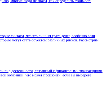
ако, многие люди не знают, как определить стоимость
рые считают, что это лишняя трата денег, особенно если
оторые могут стать объектом различных рисков. Рассмотрим,
ой вид деятельности, связанный с финансовыми транзакциями,
вой компании. Что может произойти, если вы выберете