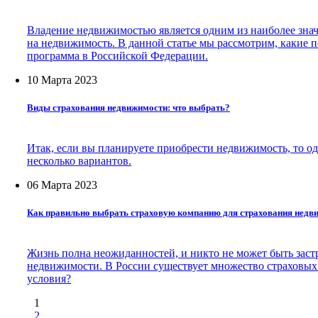
Владение недвижимостью является одним из наиболее значи
на недвижимость. В данной статье мы рассмотрим, какие 
программа в Российской Федерации.
10 Марта 2023
Виды страхования недвижимости: что выбрать?
Итак, если вы планируете приобрести недвижимость, то о
несколько вариантов.
06 Марта 2023
Как правильно выбрать страховую компанию для страхования недв
Жизнь полна неожиданностей, и никто не может быть заст
недвижимости. В России существует множество страховых
условия?
1
2