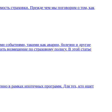
мость страховки. Прежде чем мы поговорим о том, как
ми событиями, такими как аварии, болезни и другие
чить возмещение по страховому полису. В этой статье
енно в рамках ипотечных программ. Для тех, кто ищет