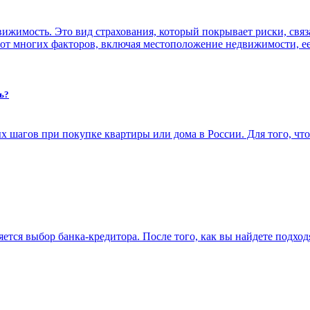
недвижимость. Это вид страхования, который покрывает риски, св
 от многих факторов, включая местоположение недвижимости, ее
ь?
шагов при покупке квартиры или дома в России. Для того, что
яется выбор
банка-кредитора
. После того, как вы найдете подхо