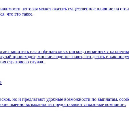
ижимости, которая может оказать существенное влияние на стои
я, что это такое.
ает защитить нас от финансовых рисков, связанных с различны
лучай происходит, многие люди не знают, что делать и как полу
ия страхового случая.
?
исков, но и предлагают удобные возможности по выплатам, особ
какие именно возможности предоставляют страховые компании.