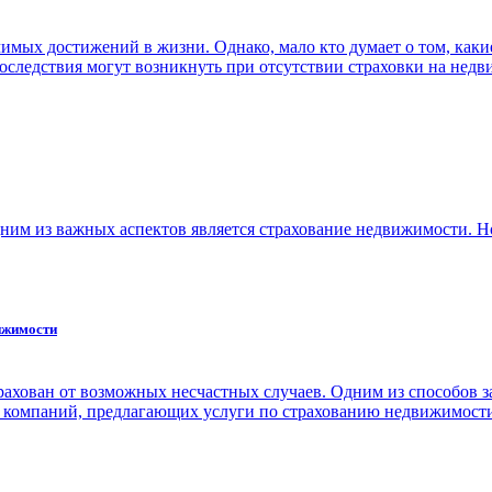
мых достижений в жизни. Однако, мало кто думает о том, какие
последствия могут возникнуть при отсутствии страховки на нед
дним из важных аспектов является страхование недвижимости. 
ижимости
рахован от возможных несчастных случаев. Одним из способов за
 компаний, предлагающих услуги по страхованию недвижимости,