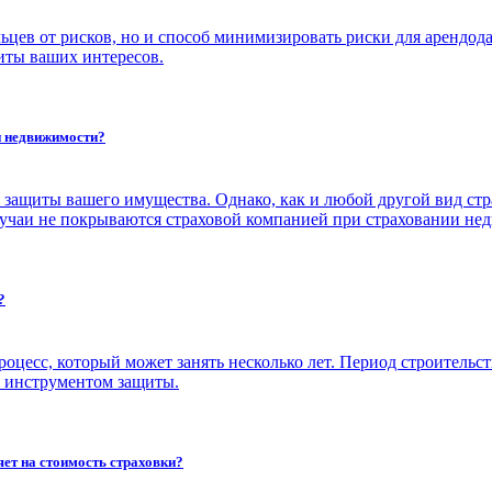
цев от рисков, но и способ минимизировать риски для арендодат
иты ваших интересов.
и недвижимости?
 защиты вашего имущества. Однако, как и любой другой вид ст
случаи не покрываются страховой компанией при страховании не
?
есс, который может занять несколько лет. Период строительств
м инструментом защиты.
яет на стоимость страховки?