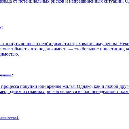
льца от потенциальных рисков и непредвиденных ситуаций. Одн
а?
зникнуть вопрос о необходимости страхования имущества. Некото
стоит забывать, что недвижимость — это большие инвестиции, к
димостью.
омпании?
процесса покупки или аренды жилья. Однако, как и любой друг
р, одним из главных рисков является выбор ненадежной страхо
излишество?