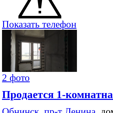
Показать телефон
2 фото
Продается 1-комнатна
Обнинск
,
пр-т Ленина
, до