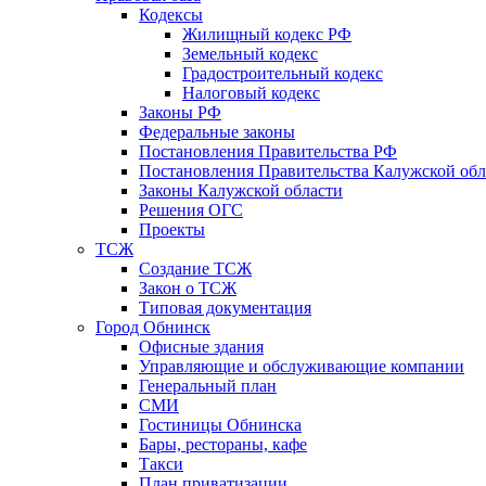
Кодексы
Жилищный кодекс РФ
Земельный кодекс
Градостроительный кодекс
Налоговый кодекс
Законы РФ
Федеральные законы
Постановления Правительства РФ
Постановления Правительства Калужской обл
Законы Калужской области
Решения ОГС
Проекты
ТСЖ
Создание ТСЖ
Закон о ТСЖ
Типовая документация
Город Обнинск
Офисные здания
Управляющие и обслуживающие компании
Генеральный план
СМИ
Гостиницы Обнинска
Бары, рестораны, кафе
Такси
План приватизации