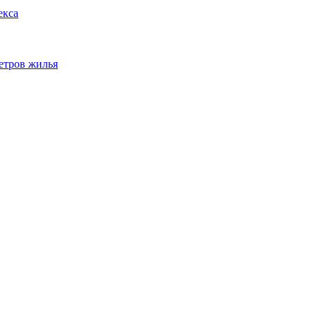
екса
метров жилья