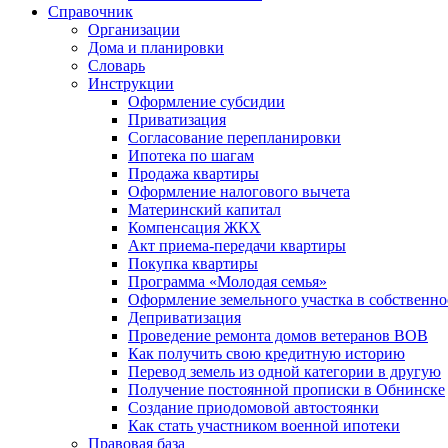
Справочник
Организации
Дома и планировки
Словарь
Инструкции
Оформление субсидии
Приватизация
Согласование перепланировки
Ипотека по шагам
Продажа квартиры
Оформление налогового вычета
Материнский капитал
Компенсация ЖКХ
Акт приема-передачи квартиры
Покупка квартиры
Программа «Молодая семья»
Оформление земельного участка в собственно
Деприватизация
Проведение ремонта домов ветеранов ВОВ
Как получить свою кредитную историю
Перевод земель из одной категории в другую
Получение постоянной прописки в Обнинске
Создание приодомовой автостоянки
Как стать участником военной ипотеки
Правовая база