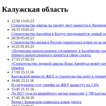
Калужская область
12:50 13.03.23
Строительство школы на тысячу мест начнется в Людино
16:15 10.03.23
Строительство бассейна в Калуге продолжается: новый п
20:50 05.03.23
Строительство жилья в России сократилось вдвое из-за па
11:25 01.03.23
«Подписано концессионное соглашение: в Балабаново по
первого концессионного проекта в сфере спорта.
17:15 27.02.23
«Строительство ледовой школы Ильи Авербуха может нач
объекта
17:10 23.11.16
Калужский министр ЖКХ и строительства сядет в тюрьм
16:00 23.11.16
В следующем году тарифы на ЖКУ вырастут на 3,4%
15:45 21.11.16
До 2017 года из аварийного жилья переселят 2 700 калуж
17:45 26.10.16
Рядом с Боровском появилась новая дорога