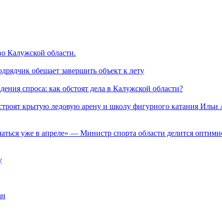
во Калужской области.
одрядчик обещает завершить объект к лету
дения спроса: как обстоят дела в Калужской области?
строят крытую ледовую арену и школу фигурного катания Ильи 
аться уже в апреле» — Министр спорта области делится оптим
у
ан