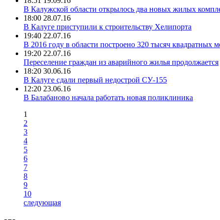
18:51 19.09.16
В Калужской области открылось два новых жилых компл
18:00 28.07.16
В Калуге приступили к строительству Хелипорта
19:40 22.07.16
В 2016 году в области построено 320 тысяч квадратных 
19:20 22.07.16
Переселение граждан из аварийного жилья продолжается
18:20 30.06.16
В Калуге сдали первый недострой СУ-155
12:20 23.06.16
В Балабаново начала работать новая поликлиника
1
2
3
4
5
6
7
8
9
10
следующая