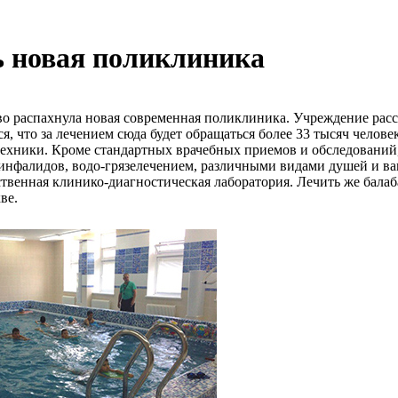
ь новая поликлиника
во распахнула новая современная поликлиника. Учреждение расс
что за лечением сюда будет обращаться более 33 тысяч человек 
техники. Кроме стандартных врачебных приемов и обследований
 инфалидов,
водо-грязелечением
, различными видами душей и в
ственная
клинико-диагностическая
лаборатория. Лечить же балаб
ве.