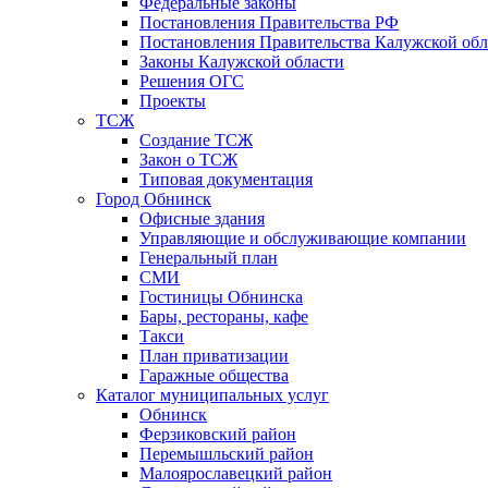
Федеральные законы
Постановления Правительства РФ
Постановления Правительства Калужской обл
Законы Калужской области
Решения ОГС
Проекты
ТСЖ
Создание ТСЖ
Закон о ТСЖ
Типовая документация
Город Обнинск
Офисные здания
Управляющие и обслуживающие компании
Генеральный план
СМИ
Гостиницы Обнинска
Бары, рестораны, кафе
Такси
План приватизации
Гаражные общества
Каталог муниципальных услуг
Обнинск
Ферзиковский район
Перемышльский район
Малоярославецкий район