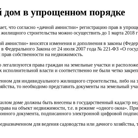
 дом в упрощенном порядке
т, что согласно «дачной амнистии» регистрацию прав в упрощ
 жилищного строительства можно осуществить до 1 марта 2018 г
ой амнистии» вносятся изменения и дополнения в законы (Федер
 в Федерального Закона от 24 июля 2007 года № 221-ФЗ «О гос
я прав собственности на недвижимость.
то легализуются права граждан на земельные участки и располо
 исполнительной власти и соответственно не были четко закре
енном для индивидуального жилищного строительства, либо на 
яйства, то необходимо представить документы на земельный уча
 жилом доме должны быть внесены в государственный кадастр не
рава на объект недвижимости, т.е. в режиме «одного окна». Пр
ронного документа, подписанного электронной цифровой подпис
редназначенном для ведения садоводства или дачного хозяйства,