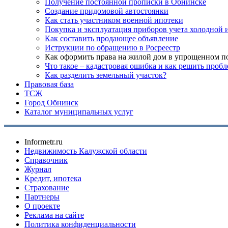
Получение постоянной прописки в Обнинске
Создание придомовой автостоянки
Как стать участником военной ипотеки
Покупка и эксплуатация приборов учета холодной 
Как составить продающее объявление
Иструкции по обращению в Росреестр
Как оформить права на жилой дом в упрощенном п
Что такое – кадастровая ошибка и как решить проб
Как разделить земельный участок?
Правовая база
ТСЖ
Город Обнинск
Каталог муниципальных услуг
Informetr.ru
Недвижимость Калужской области
Справочник
Журнал
Кредит, ипотека
Страхование
Партнеры
O проекте
Реклама на сайте
Политика конфиденциальности