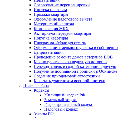
Приватизация
Согласование перепланировки
Ипотека по шагам
Продажа квартиры
Оформление налогового вычета
Материнский капитал
Компенсация ЖКХ
Акт приема-передачи квартиры
Покупка квартиры
Программа «Молодая семья»
Оформление земельного участка в собственно
Деприватизация
Проведение ремонта домов ветеранов ВОВ
Как получить свою кредитную историю
Перевод земель из одной категории в другую
Получение постоянной прописки в Обнинске
Создание приодомовой автостоянки
Как стать участником военной ипотеки
Правовая база
Кодексы
Жилищный кодекс РФ
Земельный кодекс
Градостроительный кодекс
Налоговый кодекс
Законы РФ