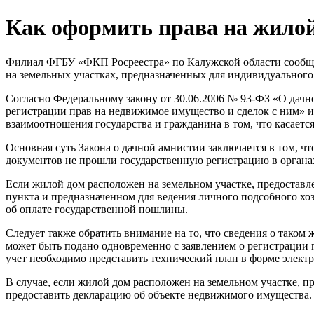
Как оформить права на жилой
Филиал ФГБУ «ФКП Росреестра» по Калужской области сообщае
на земельных участках, предназначенных для индивидуального
Согласно Федеральному закону от 30.06.2006 № 93-ФЗ «О дачн
регистрации прав на недвижимое имущество и сделок с ним» и
взаимоотношения государства и гражданина в том, что касаетс
Основная суть Закона о дачной амнистии заключается в том, ч
документов не прошли государственную регистрацию в органах
Если жилой дом расположен на земельном участке, предоставл
пункта и предназначенном для ведения личного подсобного хоз
об оплате государственной пошлины.
Следует также обратить внимание на то, что сведения о таком
может быть подано одновременно с заявлением о регистрации п
учет необходимо представить технический план в форме элект
В случае, если жилой дом расположен на земельном участке, п
предоставить декларацию об объекте недвижимого имущества.