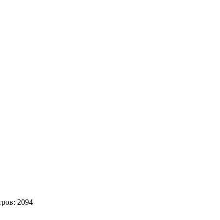
тров:
2094