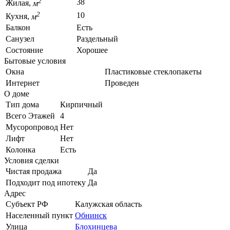
2
38
Жилая,
м
2
10
Кухня,
м
Балкон
Есть
Санузел
Раздельный
Состояние
Хорошее
Бытовые условия
Окна
Пластиковые стеклопакеты
Интернет
Проведен
О доме
Тип дома
Кирпичный
Всего Этажей
4
Мусоропровод
Нет
Лифт
Нет
Колонка
Есть
Условия сделки
Чистая продажа
Да
Подходит под ипотеку
Да
Адрес
Субъект РФ
Калужская область
Населенный пункт
Обнинск
Улица
Блохинцева