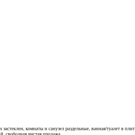
 застеклен, комнаты и санузел раздельные, ванная/туалет в пли
й, свободная чистая продажа.