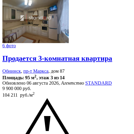
6 фото
Продается 3-комнатная квартира
Обнинск
,
пр-т Маркса
, дом 87
2
Площадь: 95 м
, этаж 3 из 14
Обновлено 06 августа 2026,
Агентство
STANDARD
9 900 000
руб.
2
104 211 руб./м