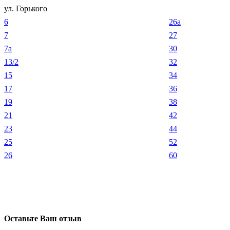
ул. Горького
6
26a
7
27
7a
30
13/2
32
15
34
17
36
19
38
21
42
23
44
25
52
26
60
Оставьте Ваш отзыв