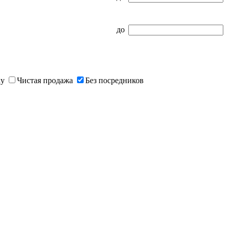
до
ку
Чистая продажа
Без посредников