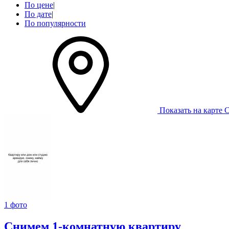
По цене
|
По дате
|
По популярности
Показать на карте
С
1 фото
Снимем 1-комнатную квартиру