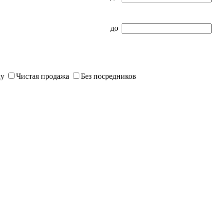
до
ку
Чистая продажа
Без посредников