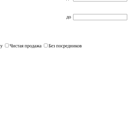
до
ку
Чистая продажа
Без посредников