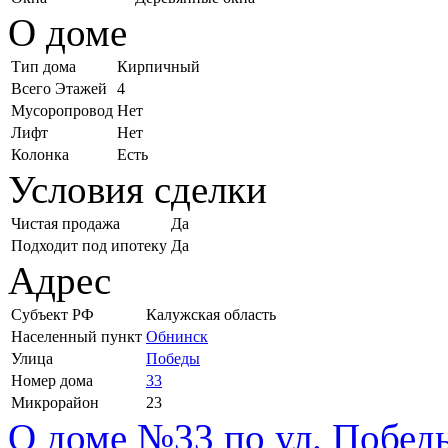
О доме
Тип дома
Кирпичный
Всего Этажей
4
Мусоропровод
Нет
Лифт
Нет
Колонка
Есть
Условия сделки
Чистая продажа
Да
Подходит под ипотеку
Да
Адрес
Субъект РФ
Калужская область
Населенный пункт
Обнинск
Улица
Победы
Номер дома
33
Микрорайон
23
О доме №33 по ул. Побед