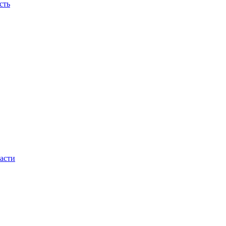
сть
асти