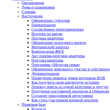
Организации
Дома и планировки
Словарь
Инструкции
Оформление субсидии
Приватизация
Согласование перепланировки
Ипотека по шагам
Продажа квартиры
Оформление налогового вычета
Материнский капитал
Компенсация ЖКХ
Акт приема-передачи квартиры
Покупка квартиры
Программа «Молодая семья»
Оформление земельного участка в собственно
Деприватизация
Проведение ремонта домов ветеранов ВОВ
Как получить свою кредитную историю
Перевод земель из одной категории в другую
Получение постоянной прописки в Обнинске
Создание приодомовой автостоянки
Как стать участником военной ипотеки
Правовая база
Кодексы