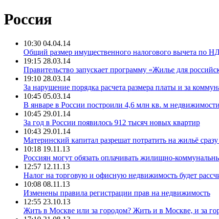
Россия
10:30 04.04.14
Общий размер имущественного налогового вычета по НД
19:15 28.03.14
Правительство запускает программу «Жилье для российс
19:10 28.03.14
За нарушение порядка расчета размера платы и за коммун
10:45 05.03.14
В январе в России построили 4,6 млн кв. м недвижимости
10:45 29.01.14
За год в России появилось 912 тысяч новых квартир
10:43 29.01.14
Материнский капитал разрешат потратить на жильё сразу
10:18 19.11.13
Россиян могут обязать оплачивать жилищно-коммунальны
12:57 12.11.13
Налог на торговую и офисную недвижимость будет рассчи
10:08 08.11.13
Изменены правила регистрации прав на недвижимость
12:55 23.10.13
Жить в Москве или за городом? Жить и в Москве, и за го