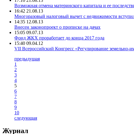
17:10 21.08.13
Возможная отмена материнского капитала и ее последств
16:42 21.08.13
Многоразовый налоговый вычет с недвижимости вступил
14:35 12.08.13
Внесен законопроект о прописке на дачах
15:05 09.07.13
Фонд ЖКХ проработает до конца 2017 года
15:40 09.04.12
VII Всероссийский Конгресс «Регулирование земельно-
предыдущая
1
2
3
4
5
6
7
8
9
10
следующая
Журнал