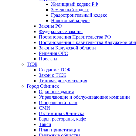
Жилищный кодекс РФ
Земельный кодекс
Градостроительный кодекс
Налоговый кодекс
Законы РФ
Федеральные законы
Постановления Правительства РФ
Постановления Правительства Калужской обл
Законы Калужской области
Решения ОГС
Проекты
ТСЖ
Создание ТСЖ
Закон о ТСЖ
Типовая документация
Город Обнинск
Офисные здания
Управляющие и обслуживающие компании
Генеральный план
СМИ
Гостиницы Обнинска
Бары, рестораны, кафе
Такси
План приватизации
Гаражные общества