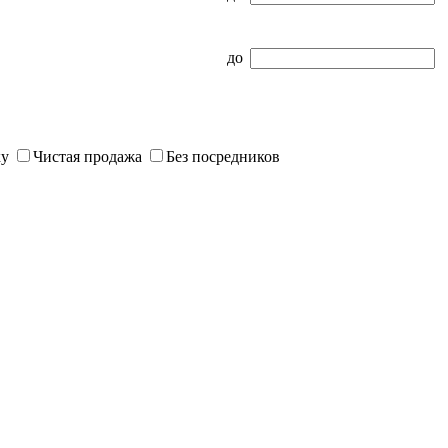
до
ку
Чистая продажа
Без посредников