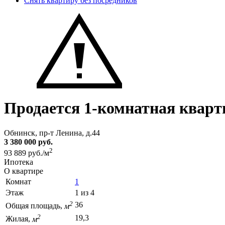
Снять квартиру без посредников
Продается 1-комнатная кварт
Обнинск, пр-т Ленина, д.44
3 380 000 руб.
2
93 889 руб./м
Ипотека
О квартире
Комнат
1
Этаж
1 из 4
2
36
Общая площадь,
м
2
19,3
Жилая,
м