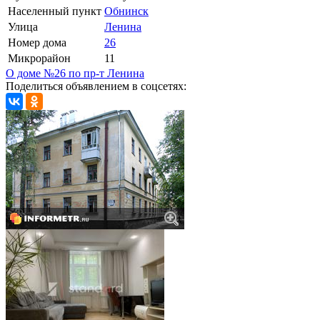
Населенный пункт
Обнинск
Улица
Ленина
Номер дома
26
Микрорайон
11
О доме №26 по пр-т Ленина
Поделиться объявлением в соцсетях: