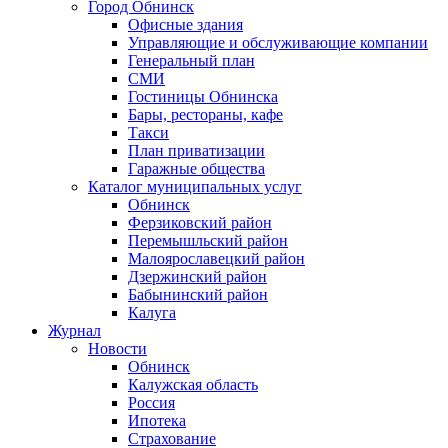
Город Обнинск
Офисные здания
Управляющие и обслуживающие компании
Генеральный план
СМИ
Гостиницы Обнинска
Бары, рестораны, кафе
Такси
План приватизации
Гаражные общества
Каталог муниципальных услуг
Обнинск
Ферзиковский район
Перемышльский район
Малоярославецкий район
Дзержинский район
Бабынинский район
Калуга
Журнал
Новости
Обнинск
Калужская область
Россия
Ипотека
Страхование