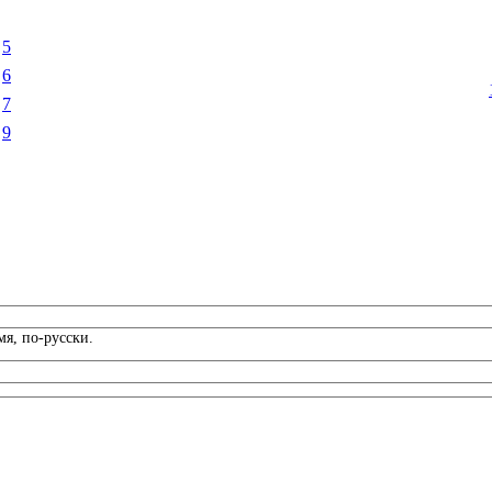
5
6
7
9
я, по-русски.