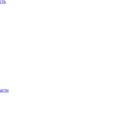
сть
асти