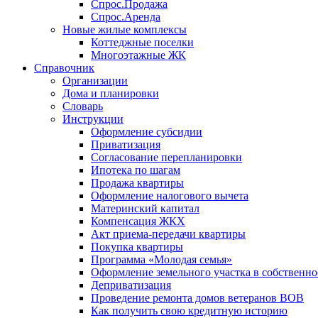
Спрос.Продажа
Спрос.Аренда
Новые жилые комплексы
Коттеджные поселки
Многоэтажные ЖК
Справочник
Организации
Дома и планировки
Словарь
Инструкции
Оформление субсидии
Приватизация
Согласование перепланировки
Ипотека по шагам
Продажа квартиры
Оформление налогового вычета
Материнский капитал
Компенсация ЖКХ
Акт приема-передачи квартиры
Покупка квартиры
Программа «Молодая семья»
Оформление земельного участка в собственно
Деприватизация
Проведение ремонта домов ветеранов ВОВ
Как получить свою кредитную историю