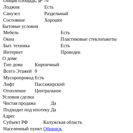
Общая площадь,
м
Лоджия
Есть
Санузел
Раздельный
Состояние
Хорошее
Бытовые условия
Мебель
Есть
Окна
Пластиковые стеклопакеты
Быт. техника
Есть
Интернет
Проведен
О доме
Тип дома
Кирпичный
Всего Этажей
9
Мусоропровод
Есть
Лифт
Пассажирский
Отопление
Центральное
Условия сделки
Чистая продажа
Да
Подходит под ипотеку
Да
Адрес
Субъект РФ
Калужская область
Населенный пункт
Обнинск