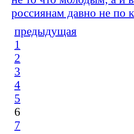
россиянам давно не по 
предыдущая
1
2
3
4
5
6
7