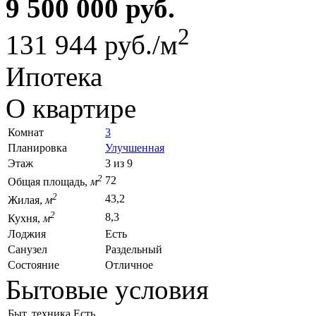
9 500 000 руб.
2
131 944 руб./м
Ипотека
О квартире
Комнат
3
Планировка
Улучшенная
Этаж
3 из 9
2
72
Общая площадь,
м
2
43,2
Жилая,
м
2
8,3
Кухня,
м
Лоджия
Есть
Санузел
Раздельный
Состояние
Отличное
Бытовые условия
Быт. техника
Есть