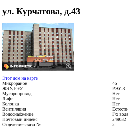
ул. Курчатова, д.43
Этот дом на карте
Микрорайон
46
ЖЭУ, РЭУ
РЭУ-3
Мусоропровод
Нет
Лифт
Нет
Колонка
Нет
Вентиляция
Естеств
Водоснабжение
Г/х вод
Почтовый индекс
249032
Отделение связи №
2