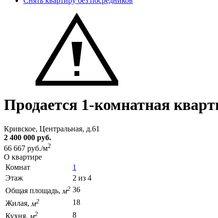
Снять квартиру без посредников
Продается 1-комнатная кварт
Кривское, Центральная, д.61
2 400 000 руб.
2
66 667 руб./м
О квартире
Комнат
1
Этаж
2 из 4
2
36
Общая площадь,
м
2
18
Жилая,
м
2
8
Кухня,
м