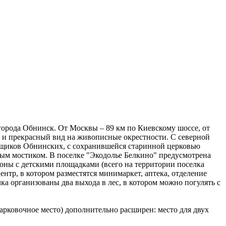
города Обнинск. От Москвы – 89 км по Киевскому шоссе, от
ов и прекрасный вид на живописные окрестности. С северной
мещиков Обнинских, с сохранившейся старинной церковью
ным мостиком. В поселке "Экодолье Белкино" предусмотрена
зоны с детскими площадками (всего на территории поселка
ентр, в котором разместятся минимаркет, аптека, отделение
ка организованы два выхода в лес, в котором можно погулять с
парковочное место) дополнительно расширен: место для двух