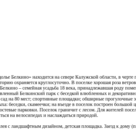
лье Белкино» находится на севере Калужской области, в черте 
риторию охраняется круглосуточно. В поселке хорошая роза ветр
 Белкино – семейная усадьба 18 века, принадлежавшая роду по
ановленный Белкинский парк с беседкой влюбленных и декоратив
й сад на 80 мест; спортивные площадки; обширные прогулочные 
ха: беседки, скамеечки; на въезде в поселок построен большой ц
остевые парковки. Поселок граничит с лесом. Для жителей посел
аться на велосипедах и наслаждаться природой.
ллея с ландшафтным дизайном, детская площадка. Заезд к дому (