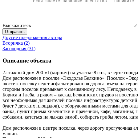
Выскажитесь
Отправить
Другие предложения автора
Вторичка (2)
Загородная (31)
Описание объекта
2-этажный дом 200 мІ (кирпич) на участке 8 сот., в черте города
Дом расположен в поселке «Экодолье Белкино». Поселок «Экодо
шоссе к поселку ведет асфальтированная дорога, въезд на тер
стороны поселок примыкает к смешанному лесу. Неподалеку, в
Бориса и Глеба, а рядом – каскад Белкинских прудов и восст
вся необходимая для жителей поселка инфраструктура: детски
будет 7 детских площадок), с оборудованными местами для отды
банка, пункт приема химчистки и прачечной, кафе, магазины; г
собаками, кататься на лыжах зимой, собирать грибы летом, кат
Дом расположен в центре поселка, через дорогу прогулочная а
машин.