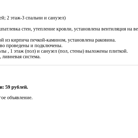
ей; 2 этаж-3 спальни и санузел)
атлевка стен, утепление кровли, установлена вентиляция на ве
й из кирпича печкой-камином, установлена раковина.
ство проведены и подключены.
лы , 1 этаж (пол) и санузел (пол, стены) выложены плиткой.
 ливневая система.
: 59 рублей.
гое объявление.