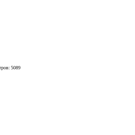
тров:
5089