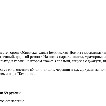
ерте города Обнинска, улица Белкинская. Дом из газосиликатны
венный, дорогой ремонт. На полах паркет, плитка, мраморные л
 выход в гараж; на втором этаже: 3 спальни, санузел с джакузи, 
астут многолетние яблони, вишня, черешня и т.д. Документы пол
овь и парк "Белкино".
: 59 рублей.
гое объявление.