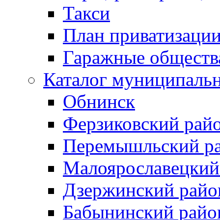
Такси
План приватизаци
Гаражные обществ
Каталог муниципаль
Обнинск
Ферзиковский рай
Перемышльский р
Малоярославецкий
Дзержинский райо
Бабынинский райо