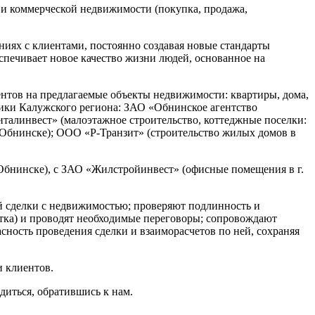
 и коммерческой недвижимости (покупка, продажа,
иях с клиентами, постоянно создавая новые стандарты
печивает новое качество жизни людей, основанное на
нтов на предлагаемые объекты недвижимости: квартиры, дома,
щики Калужского региона: ЗАО «Обнинское агентство
талинвест» (малоэтажное строительство, коттеджные поселки:
 Обнинске); ООО «Р-Транзит» (строительство жилых домов в
Обнинске), с ЗАО «Жилстройинвест» (офисные помещения в г.
й сделки с недвижимостью; проверяют подлинность и
стка) и проводят необходимые переговоры; сопровождают
сность проведения сделки и взаиморасчетов по ней, сохраняя
 клиентов.
диться, обратившись к нам.