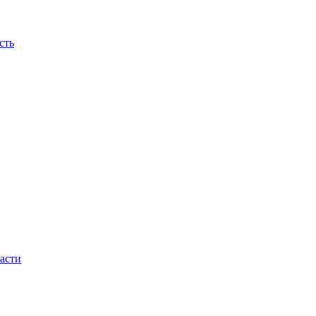
сть
асти