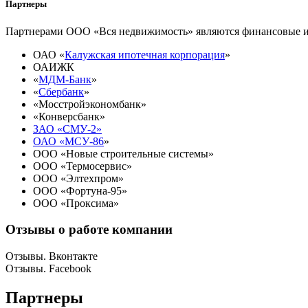
Партнеры
Партнерами ООО «Вся недвижимость» являются финансовые и
ОАО «
Калужская ипотечная корпорация
»
ОАИЖК
«
МДМ-Банк
»
«
Сбербанк
»
«Мосстройэкономбанк»
«Конверсбанк»
ЗАО «СМУ-2»
ОАО «МСУ-86
»
ООО «Новые строительные системы»
ООО «Термосервис»
ООО «Элтехпром»
ООО «Фортуна-95»
ООО «Проксима»
Отзывы о работе компании
Отзывы. Вконтакте
Отзывы. Facebook
Партнеры