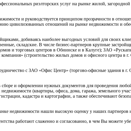
офессиональных риэлторских услуг на рынке жилой, загородной
ижимости и руководствуется принципом прозрачности в отношен
анию цивилизованных отношений на рынке недвижимости и обес
йщиками, добиваясь наиболее выгодных условий для своих клие
венные, складские. В числе бизнес-партнеров крупные застрой
мов и торговых центров в Обнинске и в Калуге); ЗАО «Рускапи
компания» (строительство жилых домов и офисного центра в г.
удничество с ЗАО «Офис Центр» (торгово-офисные здания в г. 
в сборе и оформлении нужных документов для проведения любо
 недвижимости (квартиры, офиса, дома, гаража, земельного уча
страции, кадастра и картографии, а также обеспечивают безопа
рынке недвижимости нашли высокую оценку у наших партнеров и
нтства работают слаженно и согласованно, в чем Вы можете убе