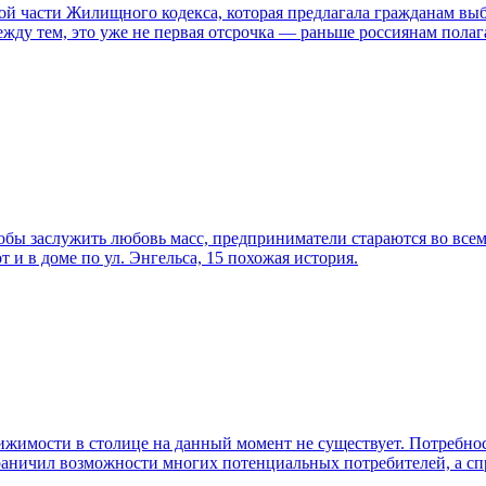
той части Жилищного кодекса, которая предлагала гражданам в
Между тем, это уже не первая отсрочка — раньше россиянам пола
тобы заслужить любовь масс, предприниматели стараются во все
т и в доме по ул. Энгельса, 15 похожая история.
имости в столице на данный момент не существует. Потребност
раничил возможности многих потенциальных потребителей, а спр