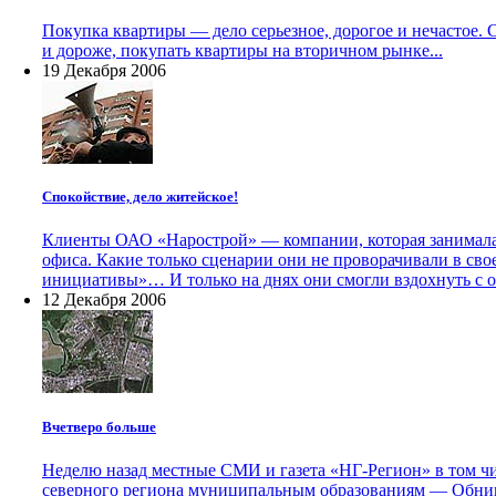
Покупка квартиры — дело серьезное, дорогое и нечастое. 
и дороже, покупать квартиры на вторичном рынке...
19 Декабря 2006
Спокойствие, дело житейское!
Клиенты ОАО «Нарострой» — компании, которая занималась
офиса. Какие только сценарии они не проворачивали в сво
инициативы»… И только на днях они смогли вздохнуть с о
12 Декабря 2006
Вчетверо больше
Неделю назад местные СМИ и газета «НГ-Регион» в том чи
северного региона муниципальным образованиям — Обнинс