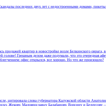
Скандалы последних двух лет с недостроенными домами, пикеты 
 продажей квартир в новостройке возле Белкинского оврага, в 
ей голове! Грешным делом даже подумали, что это очередная аф
блегчением: офис открылся, все хорошо. Но что же произошло?
сле, цитировала слова губернатора Калужской области Анатоли
ку, Жукову, Малоярославцу Балабанову, Ворсину и Белоусову —