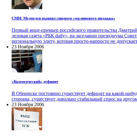
СМИ: Медведев выявил синдром «малинового пиджака»
Первый вице-премьер российского правительства Дмитрий
деловая газета «РБК daily», на заседании президиума Сов
региональную элиту, которая просто-напросто не допуска
23 Ноября 2006
«Коммерческий» дефицит
В Обнинске постоянно существует дефицит на какой-нибуд
стороны, существует довольно стабильный спрос на друг
23 Ноября 2006