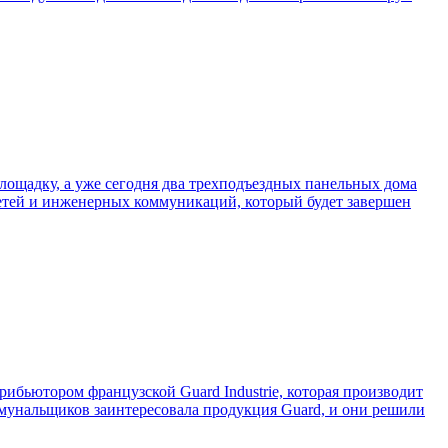
площадку, а уже сегодня два трехподъездных панельных дома
 сетей и инженерных коммуникаций, который будет завершен
ибьютором французской Guard Industrie, которая производит
ммунальщиков заинтересовала продукция Guard, и они решили