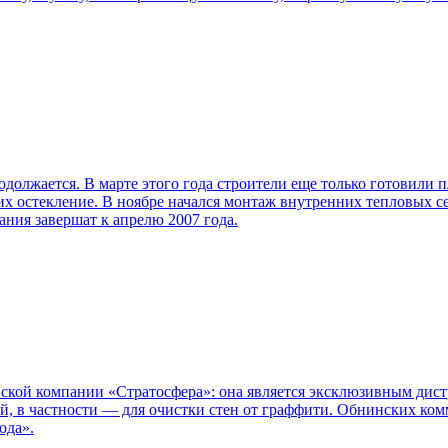
должается. В марте этого года строители еще только готовили 
о их остекление. В ноябре начался монтаж внутренних тепловых
ания завершат к апрелю 2007 года.
ской компании «Стратосфера»: она является эксклюзивным дистр
й, в частности — для очистки стен от граффити. Обнинских ко
ода».