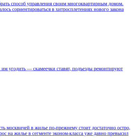
ыбрать способ управления своим многоквартирным домом.
галось сориентироваться в хитросплетениях нового закона
м им угодить — скамеечки ставят, подъезды ремонтируют
ь москвичей в жилье по-прежнему стоит достаточно остро,
ос на жилье в сегменте эконом-класса уже давно превысил