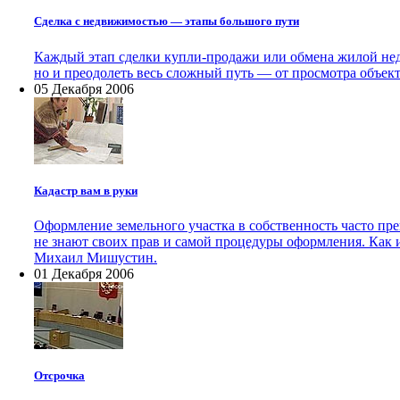
Сделка с недвижимостью — этапы большого пути
Каждый этап сделки купли-продажи или обмена жилой нед
но и преодолеть весь сложный путь — от просмотра объек
05 Декабря 2006
Кадастр вам в руки
Оформление земельного участка в собственность часто пре
не знают своих прав и самой процедуры оформления. Как 
Михаил Мишустин.
01 Декабря 2006
Отсрочка