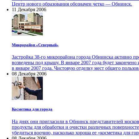
Центр нового образования обозначен четко — Обнинск.
11 Декабря 2006
Микрорайон «Северный»
Застройка 38-го микрорайона города Обнинска активно про
возведены под крышу. В январе 2007 года будет закончен
в январе 2007 года. Чистовую отделку мест общего пользов
08 Декабря 2006
Косметика для города
На днях они пригласили в Обнинск представителей москов
продукты для обработки и очистки различных поверхносте
убедиться воочию, насколько хороша ее «косметика для гор
08 Декабря 2006