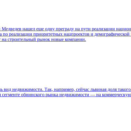
 Медведев нашел еще одну преграду на пути реализации национ
ета по реализации приоритетных нацпроектов и демографической 
ет на строительный рынок новые компании.
ь вид недвижимости. Так, например, сейчас львиная доля таког
ом сегменте обнинского рынка недвижимости — на коммерческу