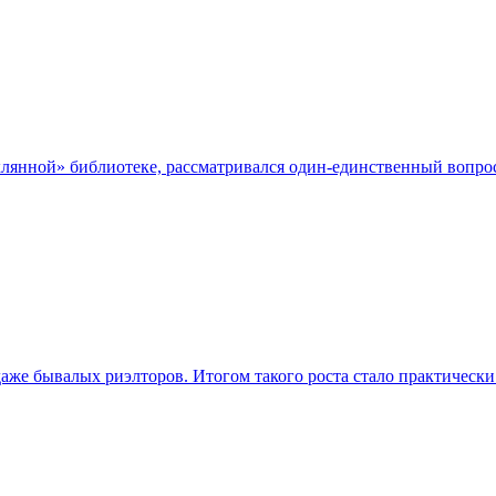
лянной» библиотеке, рассматривался один-единственный вопрос
аже бывалых риэлторов. Итогом такого роста стало практически