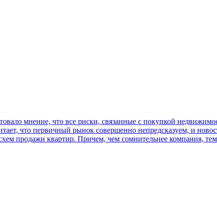
товало мнение, что все риски, связанные с покупкой недвижим
читает, что первичный рынок совершенно непредсказуем, и новос
схем продажи квартир. Причем, чем сомнительнее компания, тем