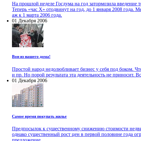
На прошлой неделе Госдума на год затормозила введение 
Теперь «час Х» отодвинут на год, до 1 января 2008 года. 
аж к 1 марта 2006 года.
01 Декабря 2006
Вон из нашего дома!
Простой народ недолюбливает бизнес у себя под боком. Ч
и пр. Но порой результата эта деятельность не приносит. Во
01 Декабря 2006
Самое время покупать жилье
Предпосылок к существенному снижению стоимости недвиж
однако существенный рост цен в первой половине года ог
предложение.