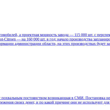
томобилей, а проектная мощность завода — 115 000 шт. с перспе
t-Citroen — на 160 000 шт. в год; начало производства запланиро
формации администрации области, на этих производствах будет за
 похвальным постоянством возникающая в СМИ. Постановка немно
ежения своих денег, и по какой причине они не используют для