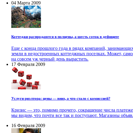
04 Марта 2009
Коттеджи распродаются в полцены, а шесть соток в дефиците
Еще с конца прошлого года в рядах компаний, занимающих
земли в недостроенных коттеджных поселках. Может, самое 
на совсем уж черный день вырастить.
17 Февраля 2009
Услуги риэлтора: цены — вниз, а что стало с комиссией?
Кризис — это, помимо прочего, сокращение числа платеже
мы видим, что почти все так и поступают. Магазины объя
16 Февраля 2009