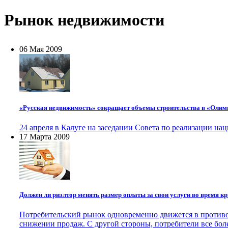
Рынок недвижимости
06 Мая 2009
«Русская недвижимость» сокращает объемы строительства в «Олим
24 апреля в Калуге на заседании Совета по реализации н
17 Марта 2009
Должен ли риэлтор менять размер оплаты за свои услуги во время к
Потребительский рынок одновременно движется в противо
снижении продаж. С другой стороны, потребители все боле