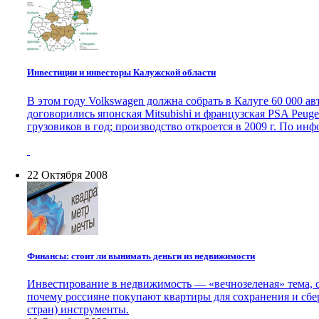
Инвестиции и инвесторы Калужской области
В этом году Volkswagen должна собрать в Калуге 60 000 ав
договорились японская Mitsubishi и французская PSA Peugeo
грузовиков в год; производство откроется в 2009 г. По ин
22 Октября 2008
Финансы: стоит ли вынимать деньги из недвижимости
Инвестирование в недвижимость — «вечнозеленая» тема, с
почему россияне покупают квартиры для сохранения и сбер
стран) инструменты.