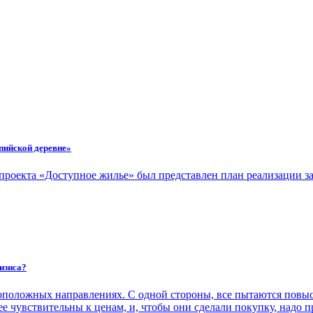
пийской деревне»
ацпроекта «Доступное жилье» был представлен план реализации 
ризиса?
положных направлениях. С одной стороны, все пытаются повыс
е чувствительны к ценам, и, чтобы они сделали покупку, надо п