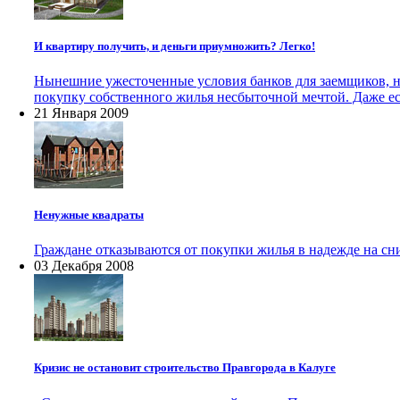
И квартиру получить, и деньги приумножить? Легко!
Нынешние ужесточенные условия банков для заемщиков, н
покупку собственного жилья несбыточной мечтой. Даже ес
21 Января 2009
Ненужные квадраты
Граждане отказываются от покупки жилья в надежде на сн
03 Декабря 2008
Кризис не остановит строительство Правгорода в Калуге