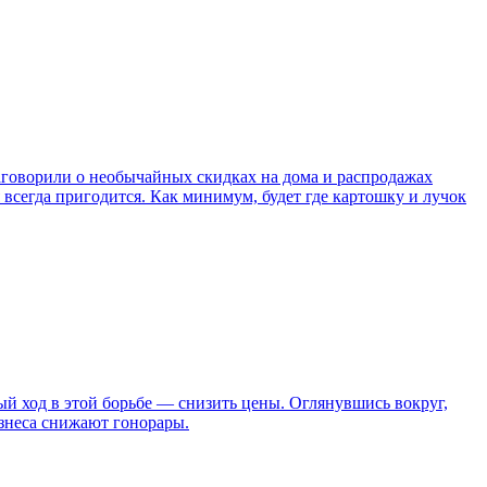
аговорили о необычайных скидках на дома и распродажах
 всегда пригодится. Как минимум, будет где картошку и лучок
ый ход в этой борьбе — снизить цены. Оглянувшись вокруг,
знеса
снижают гонорары.