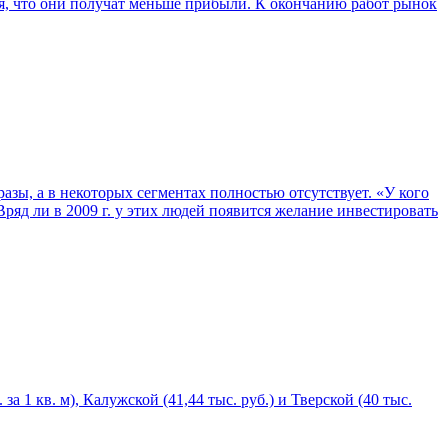
ся, что они получат меньше прибыли. К окончанию работ рынок
зы, а в некоторых сегментах полностью отсутствует. «У кого
Вряд ли в 2009 г. у этих людей появится желание инвестировать
 1 кв. м), Калужской (41,44 тыс. руб.) и Тверской (40 тыс.