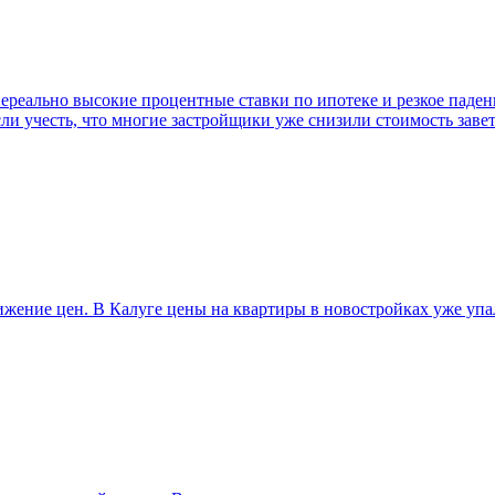
ереально высокие процентные ставки по ипотеке и резкое паде
ли учесть, что многие застройщики уже снизили стоимость заве
ижение цен. В Калуге цены на квартиры в новостройках уже упа