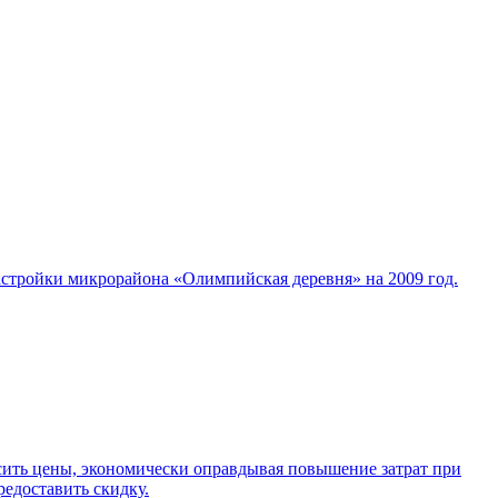
застройки микрорайона «Олимпийская деревня» на 2009 год.
ить цены, экономически оправдывая повышение затрат при
редоставить скидку.