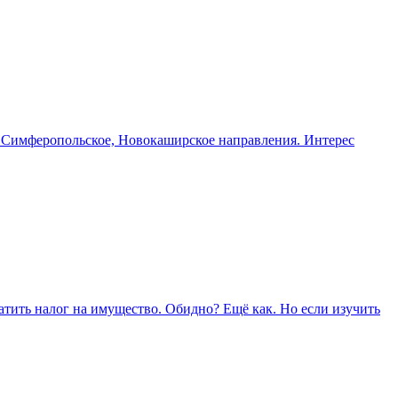
, Симферопольское, Новокаширское направления. Интерес
латить налог на имущество. Обидно? Ещё как. Но если изучить