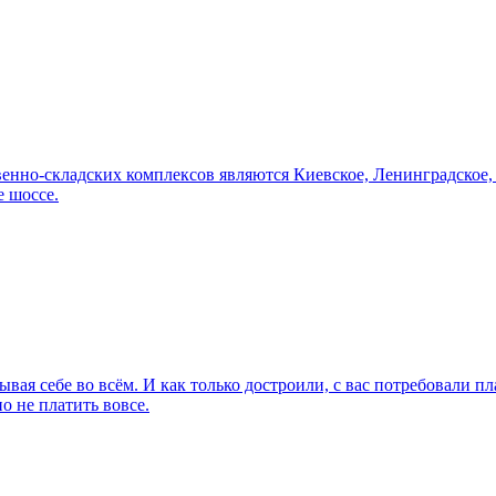
венно-складских комплексов являются Киевское, Ленинградское
е шоссе.
вая себе во всём. И как только достроили, с вас потребовали п
о не платить вовсе.