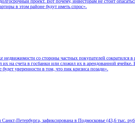
долгосрочный проект. Вот почему, инвесторам не стоит опасать
ртиры в этом районе будут иметь спрос».
 недвижимости со стороны частных покупателей сократился в ра
ел их на счета в госбанки или сложил их в арендованной ячейке. 
е будет уверенности в том, что пик кризиса позади».
нкт-Петербурга, зафиксирована в Подмосковье (43,6 тыс. руб. за