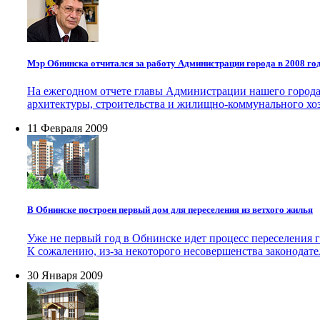
Мэр Обнинска отчитался за работу Администрации города в 2008 го
На ежегодном отчете главы Администрации нашего города
архитектуры, строительства и жилищно-коммунального хоз
11 Февраля 2009
В Обнинске построен первый дом для переселения из ветхого жилья
Уже не первый год в Обнинске идет процесс переселения г
К сожалению, из-за некоторого несовершенства законодате
30 Января 2009