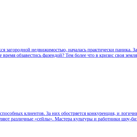
ся загородной недвижимостью, началась практически паника. З
время обзавестись фазендой? Тем более что в кризис своя земля
способных клиентов. За них обостряется конкуренция, и логичн
вляют различные «сейлы». Мастера культуры и работники
шоу-би