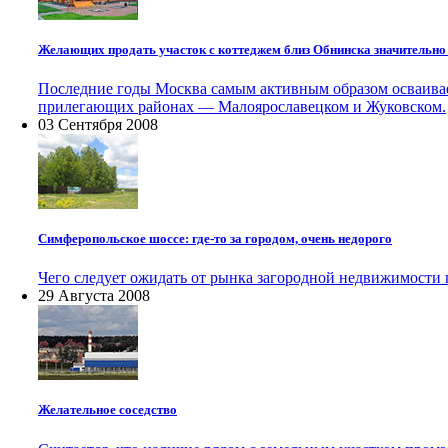
Желающих продать участок с коттеджем близ Обнинска значительно
Последние годы Москва самым активным образом осваивает 
прилегающих районах — Малоярославецком и Жуковском.
03 Сентября 2008
Симферопольское шоссе: где-то за городом, очень недорого
Чего следует ожидать от рынка загородной недвижимости
29 Августа 2008
Желательное соседство