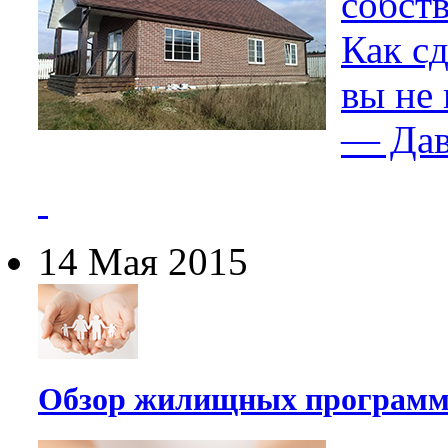
собст
Как сд
вы не
— Дав
14 Мая 2015
Обзор жилищных программ 