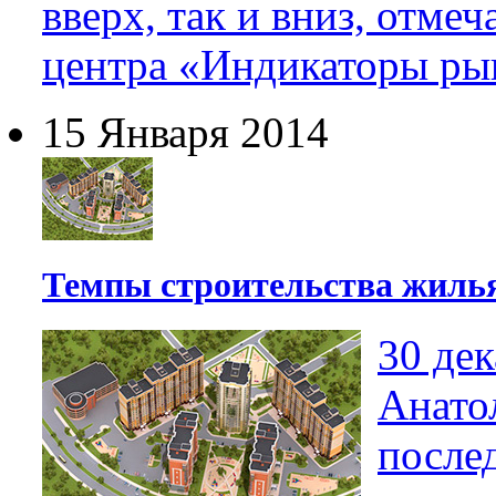
вверх, так и вниз, отме
центра «Индикаторы ры
15 Января 2014
Темпы строительства жилья
30 дек
Анато
послед