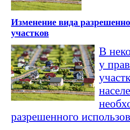
Изменение вида разрешенно
участков
В нек
у пра
участ
населе
необх
разрешенного использов