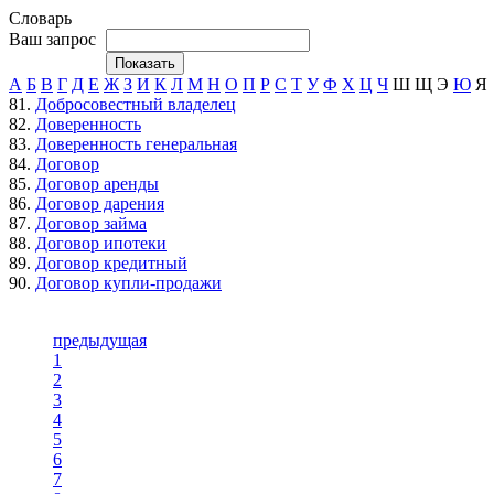
Словарь
Ваш запрос
А
Б
В
Г
Д
Е
Ж
З
И
К
Л
М
Н
О
П
Р
С
Т
У
Ф
Х
Ц
Ч
Ш
Щ
Э
Ю
Я
81.
Добросовестный владелец
82.
Доверенность
83.
Доверенность генеральная
84.
Договор
85.
Договор аренды
86.
Договор дарения
87.
Договор займа
88.
Договор ипотеки
89.
Договор кредитный
90.
Договор купли-продажи
предыдущая
1
2
3
4
5
6
7