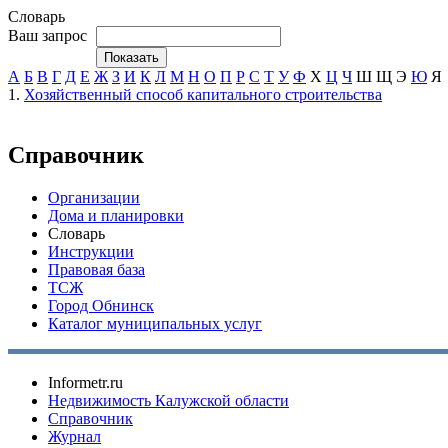
Словарь
Ваш запрос
А
Б
В
Г
Д
Е
Ж
З
И
К
Л
М
Н
О
П
Р
С
Т
У
Ф
Х
Ц
Ч
Ш
Щ
Э
Ю
Я
1.
Хозяйственный способ капитального строительства
Справочник
Организации
Дома и планировки
Словарь
Инструкции
Правовая база
ТСЖ
Город Обнинск
Каталог муниципальных услуг
Informetr.ru
Недвижимость Калужской области
Справочник
Журнал