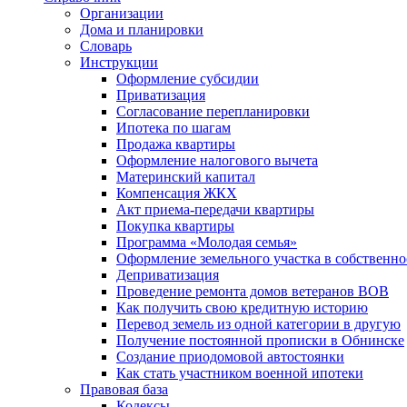
Организации
Дома и планировки
Словарь
Инструкции
Оформление субсидии
Приватизация
Согласование перепланировки
Ипотека по шагам
Продажа квартиры
Оформление налогового вычета
Материнский капитал
Компенсация ЖКХ
Акт приема-передачи квартиры
Покупка квартиры
Программа «Молодая семья»
Оформление земельного участка в собственно
Деприватизация
Проведение ремонта домов ветеранов ВОВ
Как получить свою кредитную историю
Перевод земель из одной категории в другую
Получение постоянной прописки в Обнинске
Создание приодомовой автостоянки
Как стать участником военной ипотеки
Правовая база
Кодексы