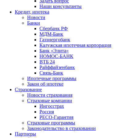
Задать вопрос
Наши консультанты
Кредит, ипотека
Новости
Банки
Сбербанк РФ
МДМ-Банк
Газэнергобанк
Калужская ипотечная корпорация
Банк «Элита»
НОМОС-БАНК
ВТБ 24
Райффайзенбанк
Связь-Банк
Ипотечные программы
Закон об ипотеке
Страхование
Новости страхования
Страховые компании
Ингосстрах
Россия
РЕСО-Гарантия
Страховые программы
Законодательство в страховании
Партнеры