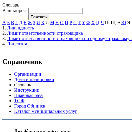
Словарь
Ваш запрос
А
Б
В
Г
Д
Е
Ж
З
И
К
Л
М
Н
О
П
Р
С
Т
У
Ф
Х
Ц
Ч
Ш
Щ
Э
Ю
Я
1.
Ликвидность
2.
Лимит ответственности страховщика
3.
Лимит ответственности страховщика по одному страховому 
4.
Лицензия
Справочник
Организации
Дома и планировки
Словарь
Инструкции
Правовая база
ТСЖ
Город Обнинск
Каталог муниципальных услуг