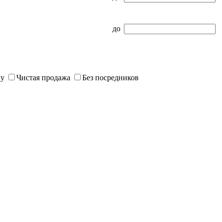
до
ку
Чистая продажа
Без посредников