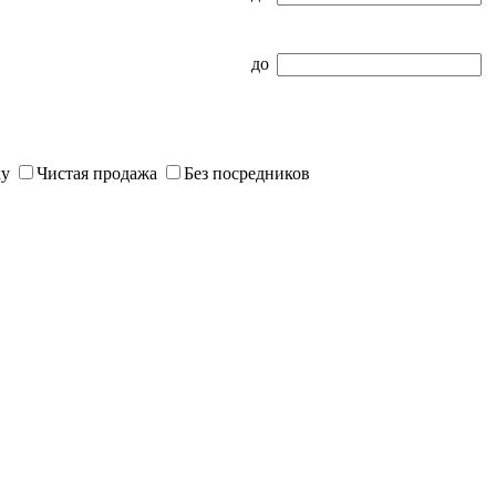
до
ку
Чистая продажа
Без посредников