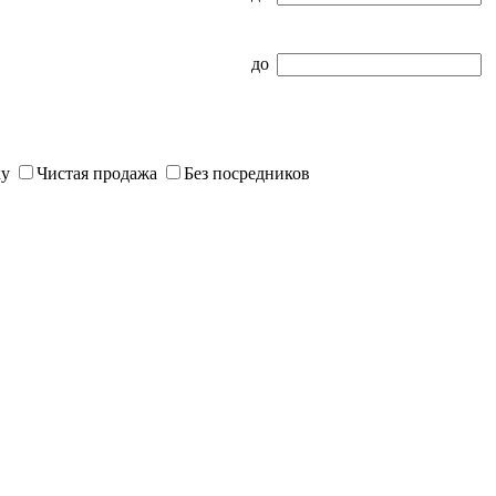
до
ку
Чистая продажа
Без посредников