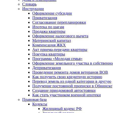
Словарь
Инструкции
Оформление субсидии
Приватизация
Согласование перепланировки
Ипотека по шагам
Продажа квартиры
Оформление налогового вычета
Материнский капитал
Компенсация ЖКХ
Акт приема-передачи квартиры
Покупка квартиры
Программа «Молодая семья»
Оформление земельного участка в собственно
Деприватизация
Проведение ремонта домов ветеранов ВОВ
Как получить свою кредитную историю
Перевод земель из одной категории в другую
Получение постоянной прописки в Обнинске
Создание приодомовой автостоянки
Как стать участником военной ипотеки
Правовая база
Кодексы
Жилищный кодекс РФ