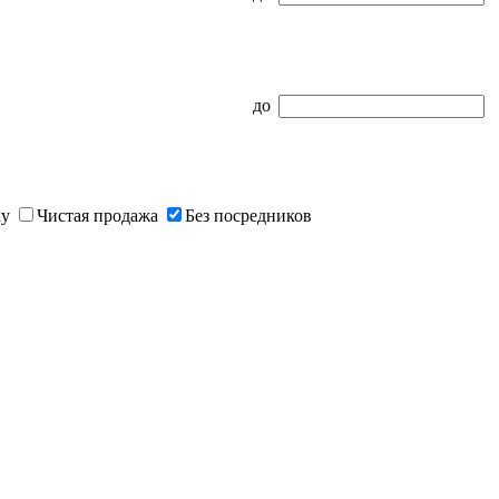
до
ку
Чистая продажа
Без посредников