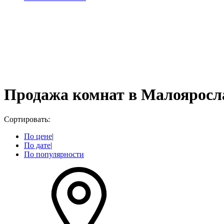
Продажа комнат в Малояросл
Сортировать:
По цене
|
По дате
|
По популярности