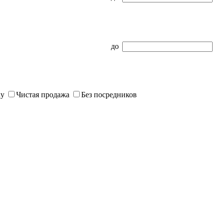
до
ку
Чистая продажа
Без посредников