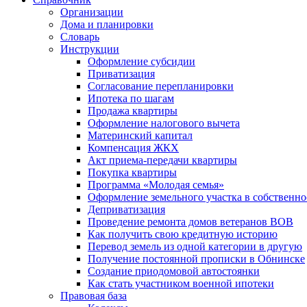
Организации
Дома и планировки
Словарь
Инструкции
Оформление субсидии
Приватизация
Согласование перепланировки
Ипотека по шагам
Продажа квартиры
Оформление налогового вычета
Материнский капитал
Компенсация ЖКХ
Акт приема-передачи квартиры
Покупка квартиры
Программа «Молодая семья»
Оформление земельного участка в собственно
Деприватизация
Проведение ремонта домов ветеранов ВОВ
Как получить свою кредитную историю
Перевод земель из одной категории в другую
Получение постоянной прописки в Обнинске
Создание приодомовой автостоянки
Как стать участником военной ипотеки
Правовая база