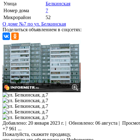
Улица
Белкинская
Номер дома
7
Микрорайон
52
О доме №7 по ул. Белкинская
Поделиться объявлением в соцсетях:
Добавлено:
20 января 2023 г.
|
Обновлено: 06 августа
|
Просмо
+7 961
...
Пожалуйста, скажите продавцу,
что нашли это объявление на Информетре