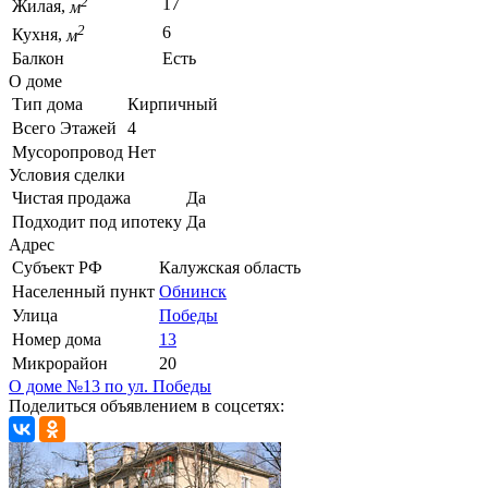
2
17
Жилая,
м
2
6
Кухня,
м
Балкон
Есть
О доме
Тип дома
Кирпичный
Всего Этажей
4
Мусоропровод
Нет
Условия сделки
Чистая продажа
Да
Подходит под ипотеку
Да
Адрес
Субъект РФ
Калужская область
Населенный пункт
Обнинск
Улица
Победы
Номер дома
13
Микрорайон
20
О доме №13 по ул. Победы
Поделиться объявлением в соцсетях: