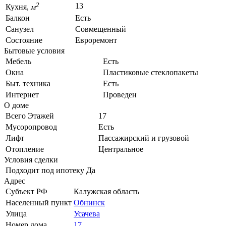
2
13
Кухня,
м
Балкон
Есть
Санузел
Совмещенный
Состояние
Евроремонт
Бытовые условия
Мебель
Есть
Окна
Пластиковые стеклопакеты
Быт. техника
Есть
Интернет
Проведен
О доме
Всего Этажей
17
Мусоропровод
Есть
Лифт
Пассажирский и грузовой
Отопление
Центральное
Условия сделки
Подходит под ипотеку
Да
Адрес
Субъект РФ
Калужская область
Населенный пункт
Обнинск
Улица
Усачева
Номер дома
17