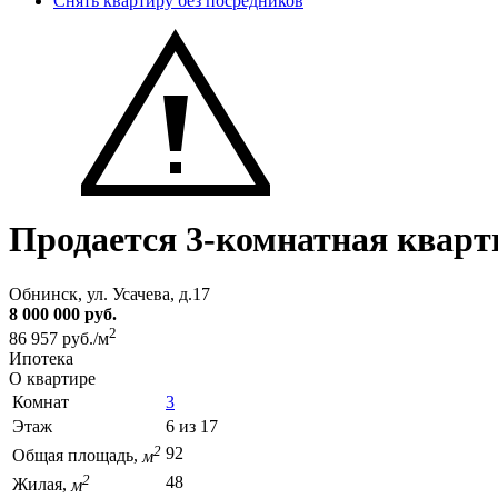
Снять квартиру без посредников
Продается 3-комнатная кварт
Обнинск, ул. Усачева, д.17
8 000 000 руб.
2
86 957 руб./м
Ипотека
О квартире
Комнат
3
Этаж
6 из 17
2
92
Общая площадь,
м
2
48
Жилая,
м