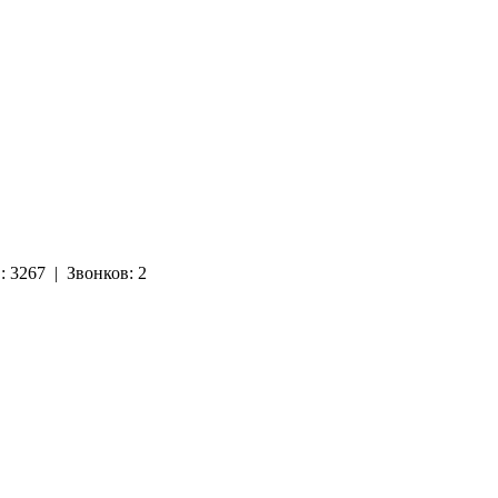
в:
3267
|
Звонков:
2