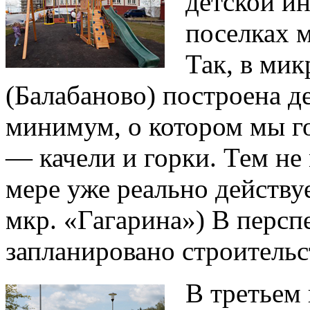
детской и
поселках 
Так, в ми
(Балабаново) построена д
минимум, о котором мы г
— качели и горки. Тем не
мере уже реально действу
мкр. «Гагарина») В персп
запланировано строительст
В третьем 