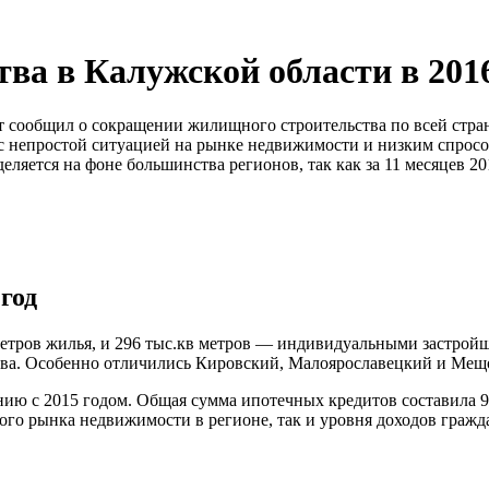
ва в Калужской области в 2016
ат сообщил о сокращении жилищного строительства по всей стран
 с непростой ситуацией на рынке недвижимости и низким спрос
еляется на фоне большинства регионов, так как за 11 месяцев 
год
етров жилья, и 296 тыс.кв метров — индивидуальными застройщ
ва. Особенно отличились Кировский, Малоярославецкий и Мещ
ю с 2015 годом. Общая сумма ипотечных кредитов составила 9 м
амого рынка недвижимости в регионе, так и уровня доходов гражд