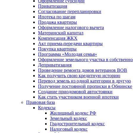
Оформление субсидии
Приватизация
Согласование перепланировки
Ипотека по шагам
Продажа квартиры
Оформление налогового вычета
Материнский капитал
Компенсация ЖКХ
Акт приема-передачи квартиры
Покупка квартиры
Программа «Молодая семья»
Оформление земельного участка в собственно
Деприватизация
Проведение ремонта домов ветеранов ВОВ
Как получить свою кредитную историю
Перевод земель из одной категории в другую
Получение постоянной прописки в Обнинске
Создание приодомовой автостоянки
Как стать участником военной ипотеки
Правовая база
Кодексы
Жилищный кодекс РФ
Земельный кодекс
Градостроительный кодекс
Налоговый кодекс