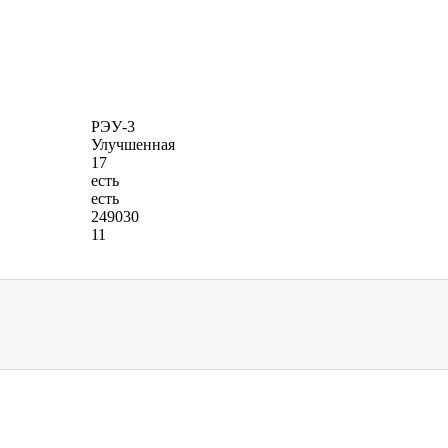
РЭУ-3
Улучшенная
17
есть
есть
249030
11