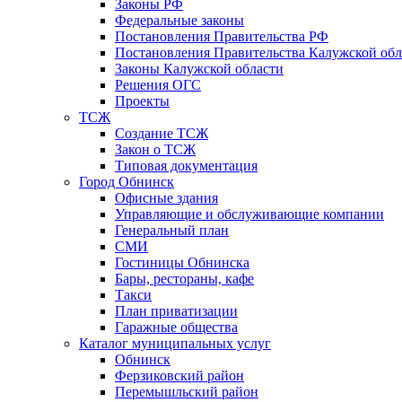
Законы РФ
Федеральные законы
Постановления Правительства РФ
Постановления Правительства Калужской обл
Законы Калужской области
Решения ОГС
Проекты
ТСЖ
Создание ТСЖ
Закон о ТСЖ
Типовая документация
Город Обнинск
Офисные здания
Управляющие и обслуживающие компании
Генеральный план
СМИ
Гостиницы Обнинска
Бары, рестораны, кафе
Такси
План приватизации
Гаражные общества
Каталог муниципальных услуг
Обнинск
Ферзиковский район
Перемышльский район