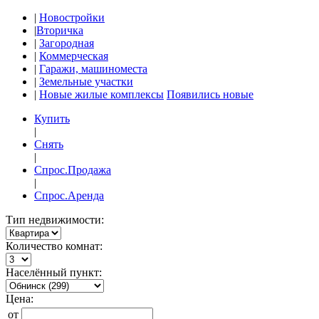
|
Новостройки
|
Вторичка
|
Загородная
|
Коммерческая
|
Гаражи, машиноместа
|
Земельные участки
|
Новые жилые комплексы
Появились новые
Купить
|
Снять
|
Спрос.Продажа
|
Спрос.Аренда
Тип недвижимости:
Количество комнат:
Населённый пункт:
Цена:
от