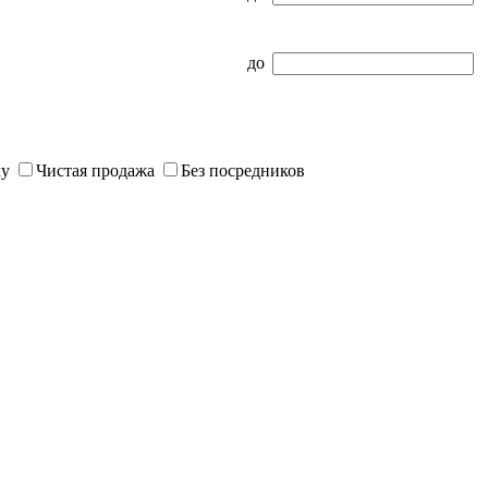
до
ку
Чистая продажа
Без посредников